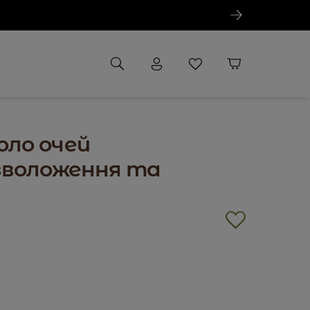
оло очей
(зволоження та