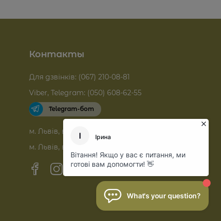
Контакты
Для дзвінків: (067) 210-08-81
Viber, Telegram: (050) 608-62-55
Telegram-бот
м. Львів, вул. Зелена, 19
м. Львів, вул. Куліша, 34