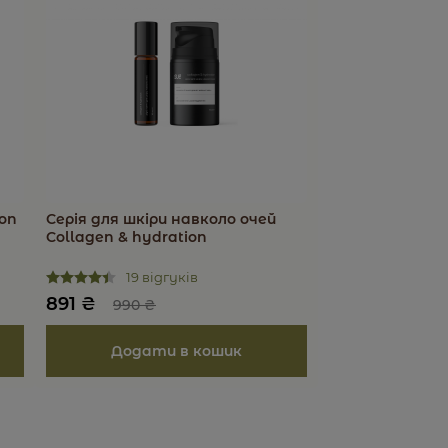
ion
Серія для шкіри навколо очей
Collagen & hydration
19 відгуків
891
₴
990
₴