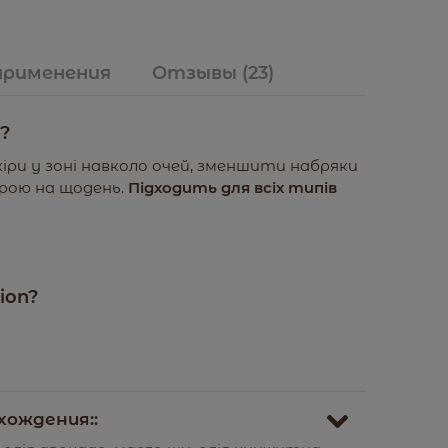
применения
Отзывы
(23)
?
ри у зоні навколо очей, зменшити набряки
урою на щодень.
Підходить для всіх типів
ion?
хождения::