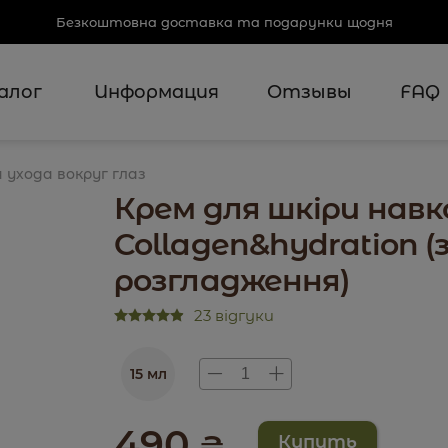
Безкоштовна доставка та подарунки щодня
алог
Информация
Отзывы
FAQ
 ухода вокруг глаз
Крем для шкіри навк
Collagen&hydration 
розгладження)
23 відгуки
15 мл
490
₴