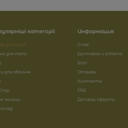
улярніші категорії
Информация
ка для лица
О нас
ка для тела
Доставка и оплата
с
Блог
и для обличчя
Отзывы
e
Контакты
Drop
FAQ
і знижки
Договор оферты
догляд