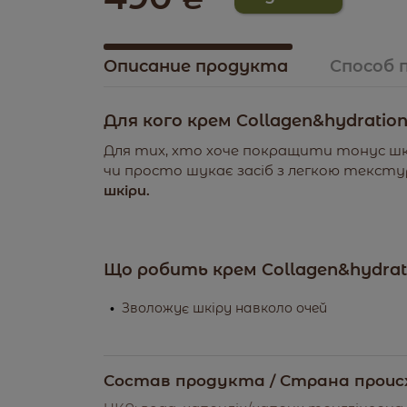
Описание продукта
Способ 
Для кого крем Collagen&hydration
Для тих, хто хоче покращити тонус шкі
чи просто шукає засіб з легкою текст
шкіри.
Що робить крем Collagen&hydrat
Зволожує шкіру навколо очей
Запобігає втраті вологи
Сприяє розгладженню дрібних зморшок
Состав продукта / Страна проис
Попереджає старіння