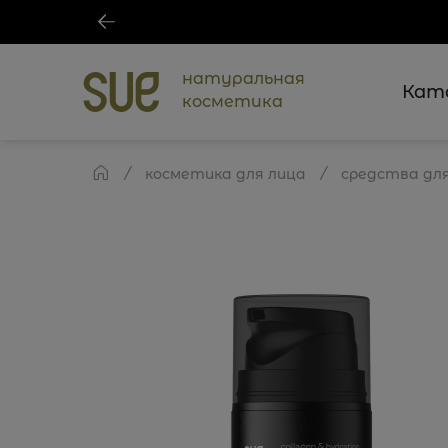
натуральная
Кат
косметика
косметика для лица
средства для