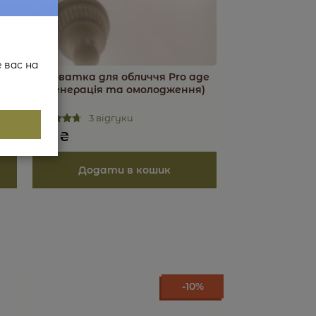
 вас на
Сироватка для обличчя Pro age
(регенерація та омолодження)
3 відгуки
595
₴
сті
еред нанесенням крему для обличчя.
 компонентів засобу.
-10%