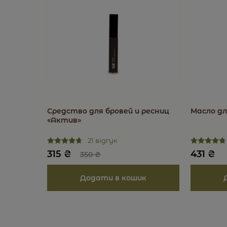
Средство для бровей и ресниц
Масло дл
«Актив»
21 відгук
315
₴
431
₴
350
₴