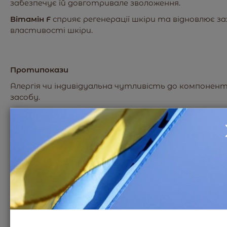
забезпечує їй довготривале зволоження.
Вітамін F
сприяє регенерації шкіри та відновлює за
властивості шкіри.
Протипокази
Алергія чи індивідуальна чутливість до компонент
засобу.
Состав продукта / Страна происхождения:
Гель-кератолітик (50 мл)
УКР:
вода, азелаїнова кислота, лимонна кислота,
яблучна кислота, акрілоілдіметілтаурат амонію /
вініл пірролідона сополімер, калій гідроксид, Euxyl P
Условия хранения:
9010 (зелений консервант)
,
натрію альгінат,
гліцерин, мальтодекстрин, бісахаридна камедь-1*,д
Зберігати при температурі від +5 С до +25 С та