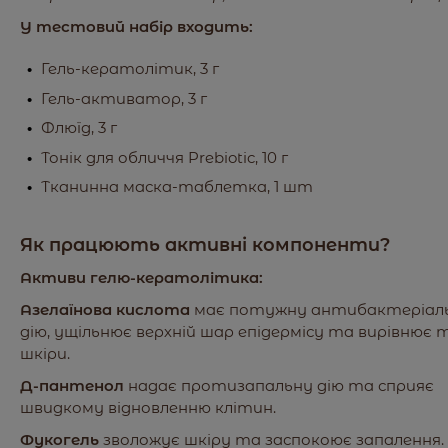
У тестовий набір входить:
Гель-кератолітик, 3 г
Гель-активатор, 3 г
Флюїд, 3 г
Тонік для обличчя Prebiotic, 10 г
Тканинна маска-таблетка, 1 шт
Як працюють активні компоненти?
Активи гелю-кератолітика:
Азелаїнова кислота
має потужну антибактеріал
дію, ущільнює верхній шар епідермісу та вирівнює 
шкіри.
Д-пантенол
надає протизапальну дію та сприяє
швидкому відновленню клітин.
Фукогель
зволожує шкіру та заспокоює запалення.