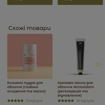
9010 (зелений консервант)**,* СО2 екстракт Алоє
Вера, Д-пантенол, вітамін Е, вітамін F,
натуральний аромат малини.
I
NCI
:
Water, Rice Germs (Oryza Sativa) Oil, Prunus
Persica, Caprylic/Capric Triglyceride*, Cetearyl Olivаte*,
Схожі товари
Sorbitan Olivate*, Сetyl alcohol, Betaine*, Maltodextrin*,
Bisoaccharide gum-1*, Ethylhexylglycerin*,
Phenoxyethanol*, Aloe Vera СО2 Extract, D-Panthenol,
Tocopheryl Acetate, Retinyl palmitate, Natural Cosmeti
Fragrance Framboise Gourmande.
100% інгредієнтів рослинного походження. Містить
у складі інгредієнти органічного походження.
*органічна сировина, сертифікована ECOCERT,
COSMOS. рН = 5,5±0,2
Ензимна пудра для
Кремова маска для
обличчя (глибоке
обличчя Antioxidant
очищення та маска)
(регенерація та
відновлення)
15 відгуків
30 відгуків