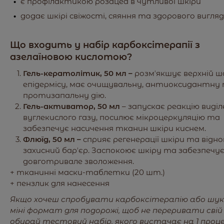
є профілактикою розацеа в чутливої шкіри
додає шкірі свіжості, сяяння та здорового вигля
Що входить у набір карбоксітерапії з
азелаїновою кислотою?
Г
ель-кератолітик, 50 мл –
розмʼякшує верхній ш
епідермісу, має очищувальну, антиоксидантну
протизапальну дію.
Гель-активатор, 50 мл
– запускає реакцію виді
вуглекислого газу, посилює мікроцеркуляцію та
забезпечує насичення тканин шкіри киснем.
Флюїд, 50 мл –
сприяє регенерації шкіри та віднов
захисний барʼєр. Заспокоює шкіру та забезпечує
довготривале зволоження.
+ тканинні маски-таблетки (20 шт.)
+ пензлик для нанесення
Якщо хочеш спробувати карбоксітерапію або шу
міні формат для подорожі, щоб не переривати свій 
обирай тестовий набір, якого вистачає на 1 проц