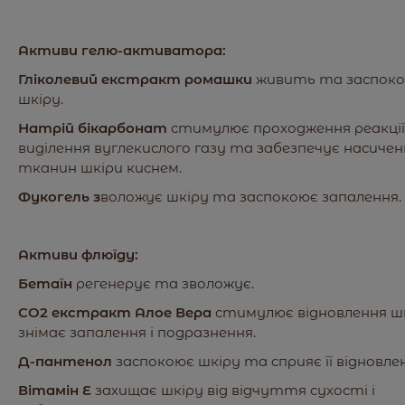
Активи гелю-активатора:
Гліколевий екстракт ромашки
живить та заспок
шкіру.
Натрій бікарбонат
стимулює проходження реакції
виділення вуглекислого газу та забезпечує насичен
тканин шкіри киснем.
Фукогель з
воложує шкіру та заспокоює запалення.
Активи флюїду:
Бетаїн
регенерує та зволожує.
СО2 екстракт Алое Вера
стимулює відновлення шк
знімає запалення і подразнення.
Д-пантенол
заспокоює шкіру та сприяє її відновле
Вітамін Е
захищає шкіру від відчуття сухості і