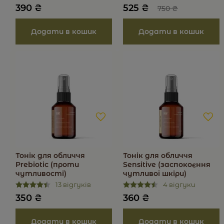
мальтодекстрин,біосахаридна камель-1*, альгінат
390
₴
525
₴
750
₴
натрію, натуральний аромат малини.
INCI:
Water, Sodium Bicarbonate, Ammonium
Acryloyldimethyltaurate/VP Copolymer,
Ethylhexylglycerin*, Phenoxyethanol*, Propylene Glycol
Camomile (Matricaria recutita) Extract, Maltodextrin*,
Bisoaccharide gum-1*,Sodium Alginate, Natural Cosmeti
Fragrance Framboise Gourmande.
100% інгредієнтів рослинного походження. Містить
у складі інгредієнти органічного походження.
*органічна сировина, сертифікована ECOCERT,
COSMOS. рН = 8,5±0,2
Тонік для обличчя
Тонік для обличчя
Флюїд (50 мл)
Prebiotic (проти
Sensitive (заспокоєння
чутливості)
чутливої шкіри)
УКР:
вода, олія висівок рису, олія персикової кісточк
13 відгуків
4 відгуки
каприлік/каприк тригліцериди*, цетеарил оліват*,
350
₴
360
₴
сорбітан оліват*, цетиловий спирт, бетаїн*,
мальтодекстрин*, біосахаридна камель-1*, Euxyl PE