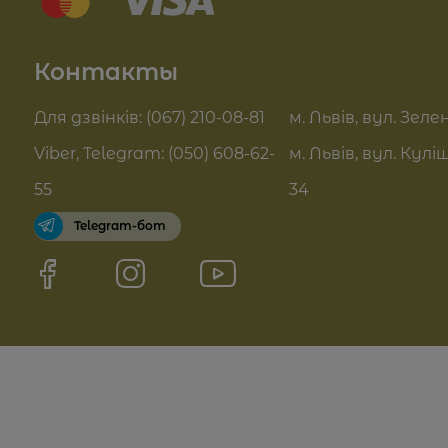
Отзывы
Summer Drop
Контакты
Контакты
Актуальні знижки
FAQ
Для дзвінків: (067) 210-08-81
м. Львів, вул. Зелен
Pro Age догляд
Viber, Telegram: (050) 608-62-
м. Львів, вул. Кулі
Договор оферты
55
34
Telegram-бот