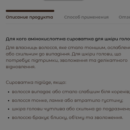
Описание продукта
Способ применения
Отз
Для кого амінокислотна сироватка для шкіри гол
Для власниць волосся, яке стало тоншим, ослабле
або схильним до випадіння. Для шкіри голови, що
потребує підтримки, зволоження та делікатного
відновлення.
Сироватка підійде, якщо:
волосся випадає або стало слабшим біля коренів;
волосся тонке, ламке або втратило густину;
шкіра голови чутлива або схильна до подразнень
волоссю бракує блиску, об’єму та зволоження.