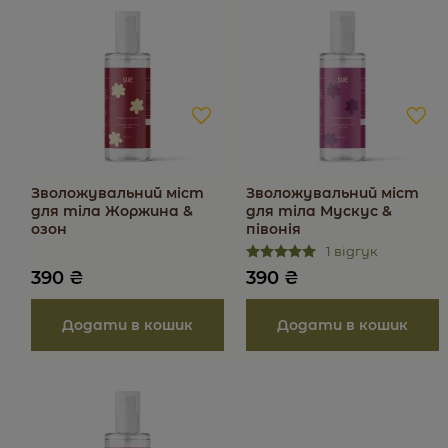
Зволожувальний міст
Зволожувальний міст
для тіла Жоржина &
для тіла Мускус &
озон
півонія
1 відгук
390
₴
390
₴