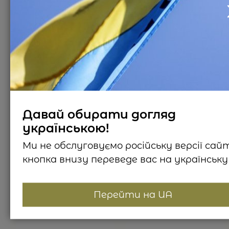
Молочко для тіла
Blackcurrant Velvet
Smoke
2 відгуки
Давай обирати догляд
650
₴
українською!
Ми не обслуговуємо російську версії сай
кнопка внизу переведе вас на українську 
Перейти на UA
Схожі товари