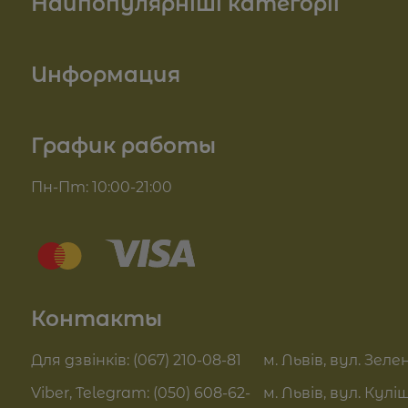
Найпопулярніші категорії
Косметика для лица
Информация
Косметика для тела
О нас
График работы
Для волос
Доставка и оплата
Пн-Пт: 10:00-21:00
Комплекси для обличчя
Блог
Sue Home
Отзывы
Summer Drop
Контакты
Контакты
Актуальні знижки
FAQ
Для дзвінків: (067) 210-08-81
м. Львів, вул. Зелен
Pro Age догляд
Viber, Telegram: (050) 608-62-
м. Львів, вул. Кулі
Договор оферты