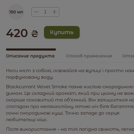
150 мл
420
₴
Описание продукта
Способ применения
Отз
Носи міст з собою, освіжайся на вулиці і просто нан
парфумовану воду.
Blackcurrant Velvet Smoke пахне кислою смородино
димом. Це складний аромат, який при цьому не важ
скоріше соковитий та об'ємний. Він залишиться на
спогадом про меланхолійну літню ніч біля багаття 
сонні смородинові кущі. Точно западе до серця
любительці ніші.
Після використання – на тілі лагідна свіжість, легке