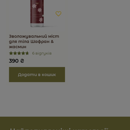
Зволожувальний міст
для тіла Шафран &
жасмин
6 відгуків
390
₴