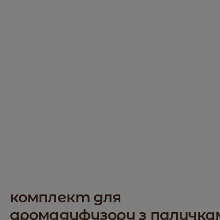
комплект для
аромадифузору з паличка