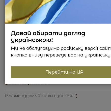
{
Давай обирати догляд
українською!
Состав продукта / Страна происхождения:
Ми не обслуговуємо російську версії сай
{
кнопка внизу переведе вас на українську 
Пищевая ценность:
Перейти на UA
{
Условия хранения:
{
Рекомендуемый срок годности:
{