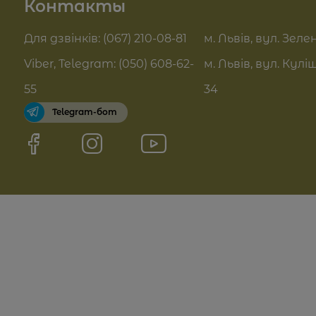
Контакты
Актуальні знижки
FAQ
Для дзвінків: (067) 210-08-81
м. Львів, вул. Зелен
Pro Age догляд
Viber, Telegram: (050) 608-62-
м. Львів, вул. Кулі
Договор оферты
55
34
Telegram-бот