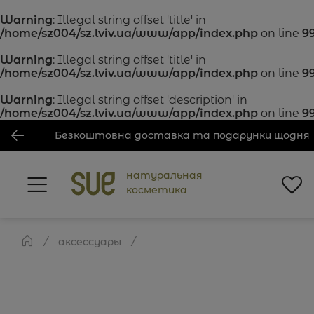
Warning
: Illegal string offset 'title' in
/home/sz004/sz.lviv.ua/www/app/index.php
on line
9
Warning
: Illegal string offset 'title' in
/home/sz004/sz.lviv.ua/www/app/index.php
on line
9
Warning
: Illegal string offset 'description' in
/home/sz004/sz.lviv.ua/www/app/index.php
on line
9
Безкоштовна доставка та подарунки щодня
натуральная
косметика
аксессуары