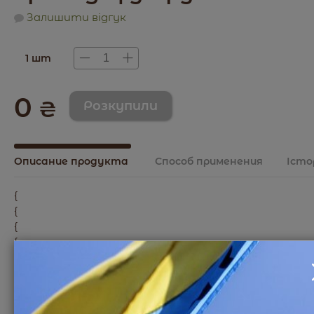
Залишити відгук
1 шт
0
₴
Описание продукта
Способ применения
Істо
{
{
{
{
{
{
{
{