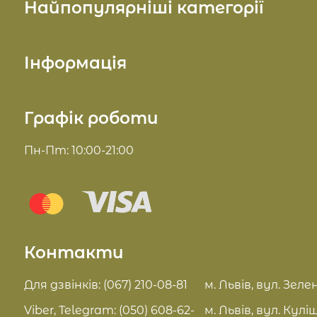
Найпопулярніші категорії
Косметика для обличчя
Інформація
Косметика для тіла
Про нас
Графік роботи
Косметика для волосся
Доставка та оплата
Пн-Пт: 10:00-21:00
Комплекси для обличчя
Блог
Sue Home
Відгуки
Summer Drop
Контакти
Контакти
Актуальні знижки
FAQ
Для дзвінків: (067) 210-08-81
м. Львів, вул. Зелен
Pro Age догляд
Viber, Telegram: (050) 608-62-
м. Львів, вул. Кулі
Договір оферти