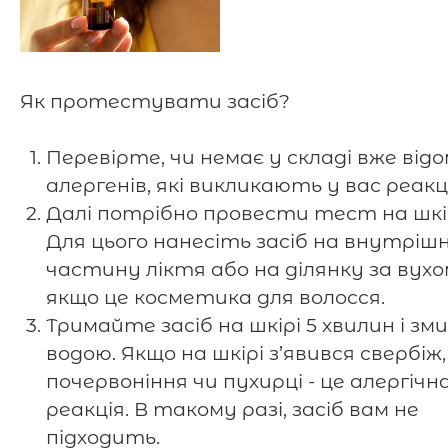
Як протестувати засіб?
Перевірте, чи немає у складі вже від
алергенів, які викликають у вас реакц
Далі потрібно провести тест на шкір
Для цього нанесіть засіб на внутріш
частину ліктя або на ділянку за вухо
якщо це косметика для волосся.
Тримайте засіб на шкірі 5 хвилин і з
водою. Якщо на шкірі з’явився свербіж,
почервоніння чи пухирці - це алергічн
реакція. В такому разі, засіб вам не
підходить.