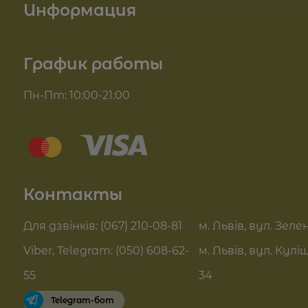
Информация
Косметика для тела
О нас
График работы
Для волос
Доставка и оплата
Пн-Пт: 10:00-21:00
Комплекси для обличчя
Блог
Sue Home
Отзывы
Summer Drop
Контакты
Контакты
Актуальні знижки
FAQ
Для дзвінків: (067) 210-08-81
м. Львів, вул. Зелен
Pro Age догляд
Viber, Telegram: (050) 608-62-
м. Львів, вул. Кулі
Договор оферты
55
34
Telegram-бот