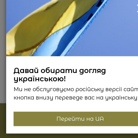
Молочко для тіла Мускус
& півонія
650
₴
Давай обирати догляд
українською!
Ми не обслуговуємо російську версії сай
кнопка внизу переведе вас на українську 
Найпопулярніші категорії
Перейти на UA
Косметика для лица