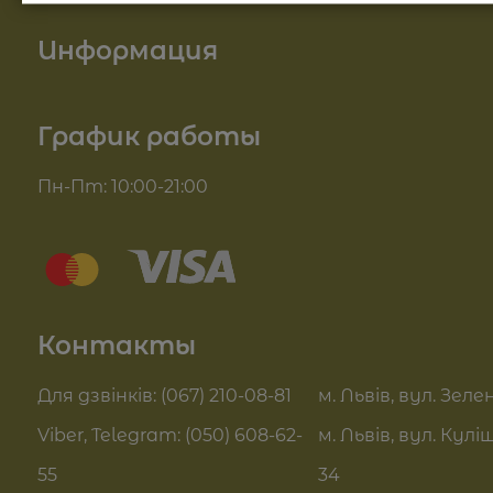
Acetate , Natural Cosmetic Fragrance Aqua‘Zen,
Косметика для лица
Tetrasodium EDTA.
Информация
Косметика для тела
О нас
График работы
Для волос
Доставка и оплата
Пн-Пт: 10:00-21:00
Комплекси для обличчя
Блог
Sue Home
Отзывы
Summer Drop
Контакты
Контакты
Актуальні знижки
FAQ
Для дзвінків: (067) 210-08-81
м. Львів, вул. Зелен
Pro Age догляд
Viber, Telegram: (050) 608-62-
м. Львів, вул. Кулі
Договор оферты
55
34