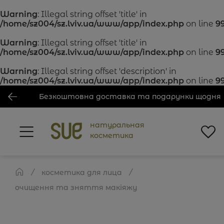
Warning
: Illegal string offset 'title' in
/home/sz004/sz.lviv.ua/www/app/index.php
on line
9
Warning
: Illegal string offset 'title' in
/home/sz004/sz.lviv.ua/www/app/index.php
on line
9
Warning
: Illegal string offset 'description' in
/home/sz004/sz.lviv.ua/www/app/index.php
on line
9
Безкоштовна доставка та подарунки щодня
натуральная
косметика
косметика для лица
очищення та зняття макіяжу