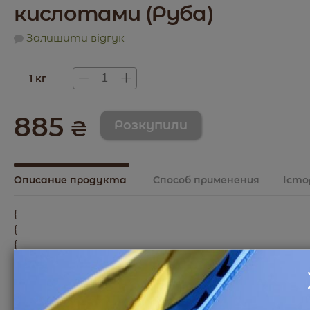
кислотами (Руба)
Залишити відгук
1 кг
885
₴
Описание продукта
Способ применения
Істо
{
{
{
{
{
{
{