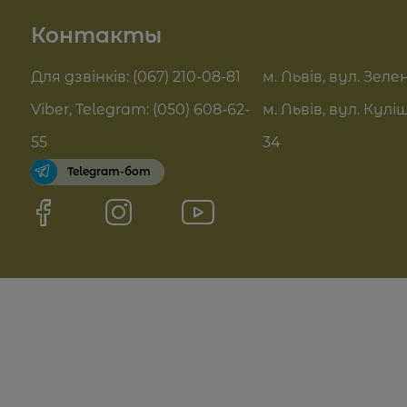
Контакты
Контакты
Актуальні знижки
FAQ
Для дзвінків: (067) 210-08-81
м. Львів, вул. Зелен
Pro Age догляд
Viber, Telegram: (050) 608-62-
м. Львів, вул. Кулі
Договор оферты
55
34
Telegram-бот