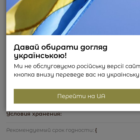
{
{
Давай обирати догляд
українською!
Ми не обслуговуємо російську версії сай
Состав продукта / Страна происхождения:
кнопка внизу переведе вас на українську 
{
Перейти на UA
Пищевая ценность:
{
Условия хранения:
{
Рекомендуемый срок годности:
{