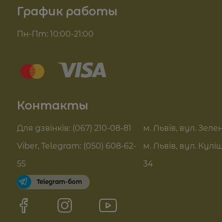
График работы
Для волос
Доставка и оплата
Пн-Пт: 10:00-21:00
Комплекси для обличчя
Блог
Sue Home
Отзывы
Summer Drop
Контакты
Контакты
Актуальні знижки
FAQ
Для дзвінків: (067) 210-08-81
м. Львів, вул. Зелен
Pro Age догляд
Viber, Telegram: (050) 608-62-
м. Львів, вул. Кулі
Договор оферты
55
34
Telegram-бот