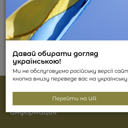
100
₴
Описание продукта
Способ применения
Отз
Давай обирати догляд
українською!
Ми не обслуговуємо російську версії сай
кнопка внизу переведе вас на українську 
Найпопулярніші категорії
Перейти на UA
Косметика для лица
Информация
Косметика для тела
О нас