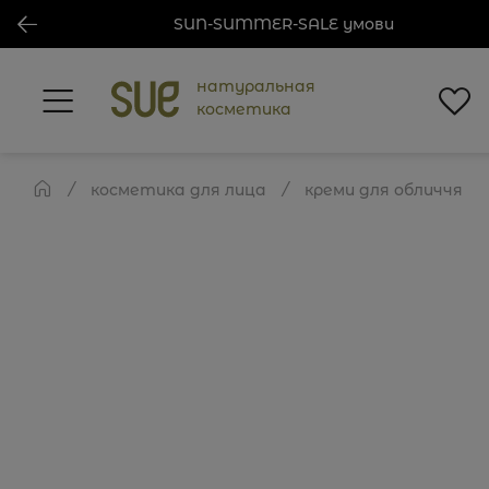
SUN-SUMMER-SALE умови
натуральная
косметика
косметика для лица
креми для обличчя