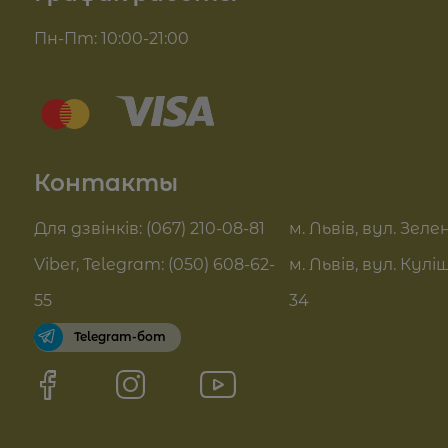
Доставка и оплата
Пн-Пт: 10:00-21:00
Комплекси для обличчя
Блог
Sue Home
Отзывы
Summer Drop
Контакты
Контакты
Pro Age догляд
FAQ
Для дзвінків: (067) 210-08-81
м. Львів, вул. Зелен
Новинки
Viber, Telegram: (050) 608-62-
м. Львів, вул. Кулі
Договор оферты
55
34
Telegram-бот