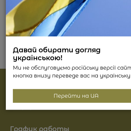
Описание продукта
Способ применения
Отз
Давай обирати догляд
українською!
Ми не обслуговуємо російську версії сай
кнопка внизу переведе вас на українську 
Найпопулярніші категорії
Перейти на UA
Косметика для лица
Информация
Косметика для тела
О нас
График работы
Для волос