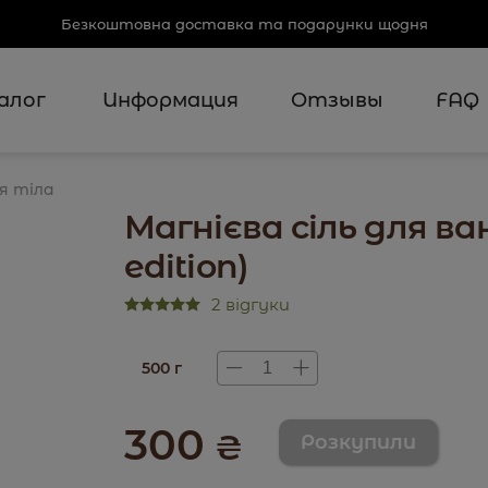
Безкоштовна доставка та подарунки щодня
алог
Информация
Отзывы
FAQ
я тіла
Магнієва сіль для ва
edition)
2 відгуки
500 г
300
₴