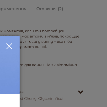
применения
Отзывы
(2)
ших моментів, коли ти потребуєш
ра, яка знімає втому з мʼязів, покращує
 як тільки лягаєш у ванну – все ніби
 радісний аромат вишні.
рний аромат для ванни. Це як вітамінна
хождения::
ion Refined Cherry, Glycerin, Acai