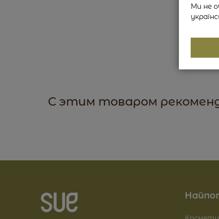
Ми не о
українс
С этим товаром рекомен
Найпоп
Космети