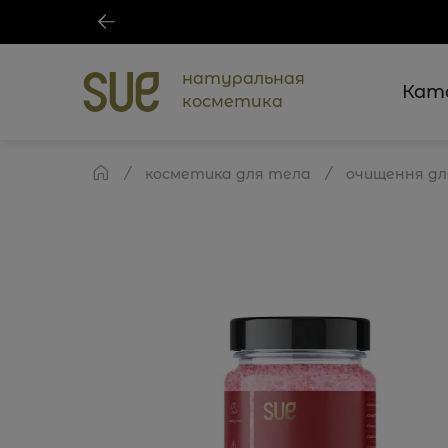
натуральная
Кат
косметика
косметика для тела
очищення дл