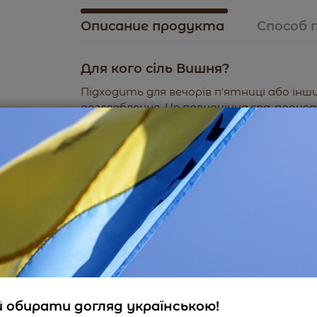
Описание продукта
Способ 
Для кого сіль Вишня?
Підходить для вечорів пʼятниці або ін
розслаблення. Це повноцінна spa-процеду
стан шкіри і бонусом заспокоює тебе. Бо
обнуляється, є тільки ти, тепла вода і
Чим особлива сіль Вишня?
Це магнієва сіль, тому це не просто га
бомбочка для твого тіла:
знімає мʼязову напругу
сприяє зменшенню набряків
Состав продукта / Страна проис
полегшує біль та дискомфорт у тілі
INCI: Magnesuim Sulfate, Perfume Composit
покращує сон
 обирати догляд українською!
Powder.