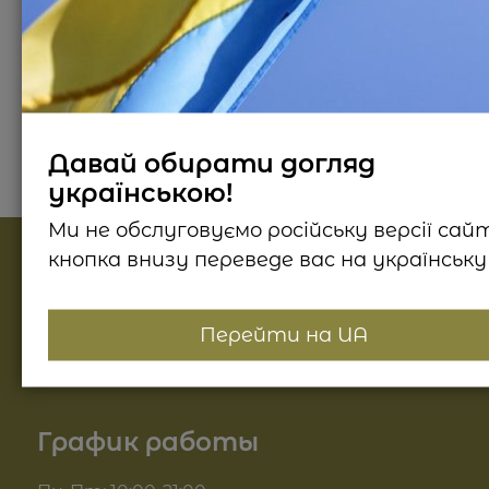
Описание продукта
Способ применения
Отз
Давай обирати догляд
українською!
Ми не обслуговуємо російську версії сай
кнопка внизу переведе вас на українську 
Найпопулярніші категорії
Косметика для лица
Перейти на UA
Информация
Косметика для тела
О нас
График работы
Для волос
Доставка и оплата