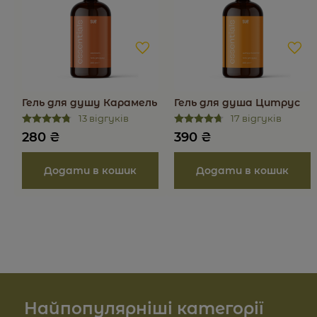
Гель для душу Карамель
Гель для душа Цитрус
13 відгуків
17 відгуків
280
₴
390
₴
Найпопулярніші категорії