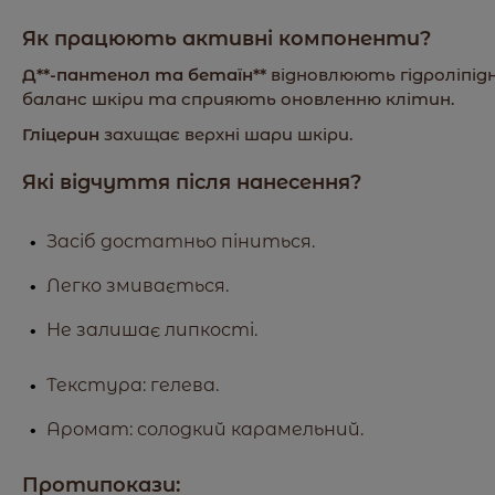
Як працюють активні компоненти?
Д**-пантенол та бетаїн**
відновлюють гідроліпід
баланс шкіри та сприяють оновленню клітин.
Гліцерин
захищає верхні шари шкіри.
Які відчуття після нанесення?
Засіб достатньо піниться.
Легко змивається.
Не залишає липкості.
Текстура: гелева.
Аромат: солодкий карамельний.
Протипокази: