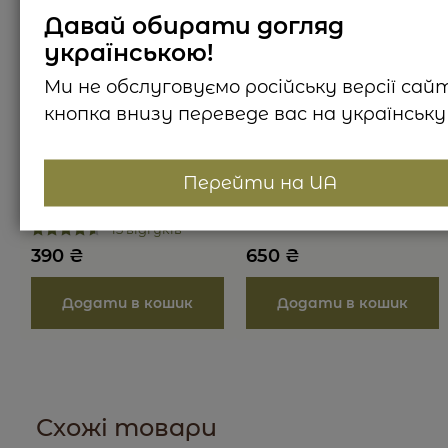
Давай обирати догляд
українською!
Ми не обслуговуємо російську версії сай
кнопка внизу переведе вас на українську 
Перейти на UA
Ламелярний крем для
Молочко для тіла
рук Шафран & жасмин
Мускус & півонія
15 відгуків
390
₴
650
₴
Схожі товари