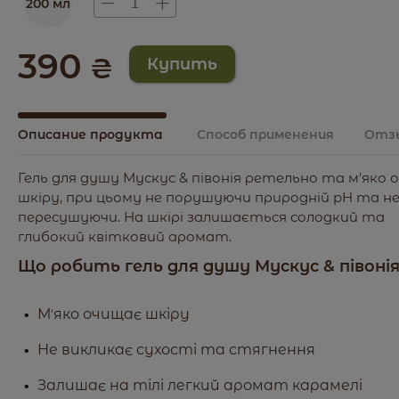
200 мл
390
₴
Описание продукта
Способ применения
Отз
Гель для душу Мускус & півонія ретельно та м'яко 
шкіру, при цьому не порушуючи природній pH та н
пересушуючи. На шкірі залишається солодкий та
глибокий квітковий аромат.
Що робить гель для душу Мускус & півоні
Мʼяко очищає шкіру
Не викликає сухості та стягнення
Залишає на тілі легкий аромат карамелі