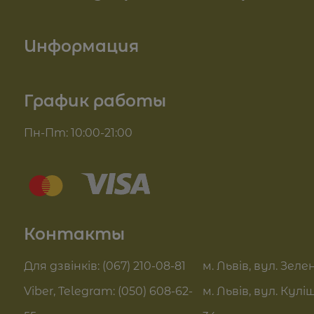
Косметика для лица
Информация
Косметика для тела
О нас
График работы
Для волос
Доставка и оплата
Пн-Пт: 10:00-21:00
Комплекси для обличчя
Блог
Sue Home
Отзывы
Summer Drop
Контакты
Контакты
Актуальні знижки
FAQ
Для дзвінків: (067) 210-08-81
м. Львів, вул. Зелен
Pro Age догляд
Viber, Telegram: (050) 608-62-
м. Львів, вул. Кулі
Договор оферты