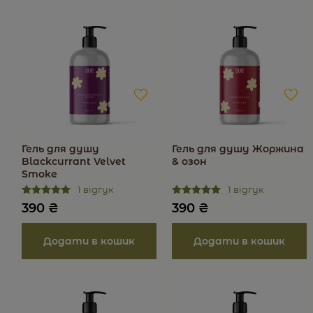
Гель для душу
Гель для душу Жоржина
Blackcurrant Velvet
& озон
Smoke
1 відгук
1 відгук
390
₴
390
₴