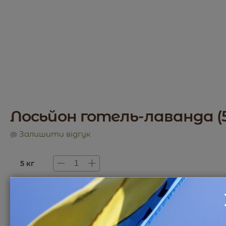
Лосьйон готель-лаванда (5
Залишити відгук
5 кг
3284
₴