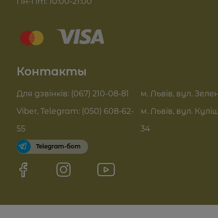
Пн-Пт: 10:00-21:00
Комплекси для обличчя
Блог
Sue Home
Отзывы
Summer Drop
Контакты
Контакты
Актуальні знижки
FAQ
Для дзвінків: (067) 210-08-81
м. Львів, вул. Зелен
Pro Age догляд
Viber, Telegram: (050) 608-62-
м. Львів, вул. Кулі
Договор оферты
55
34
Telegram-бот