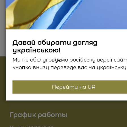
Описание продукта
Способ применения
Отз
Давай обирати догляд
українською!
Ми не обслуговуємо російську версії сай
кнопка внизу переведе вас на українську 
Найпопулярніші категорії
Косметика для лица
Перейти на UA
Информация
Косметика для тела
О нас
График работы
Для волос
Доставка и оплата