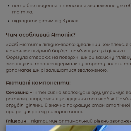
потрібне щоденне інтенсивне зволоження для о
та тіла.
підходить дітям від 3 років.
Чим особливий Атопік?
Засіб містить ліпідно-зволожувальний комплекс, я
відновлює шкірний бар’єр і пом’якшує сухі ділянки.
Формула створює на поверхні шкіри захисну “плівку
зменшуючи трансепідермальну втрату вологи т
допомагає шкірі залишатися зволоженою.
Активні компоненти:
Сечовина
– інтенсивно зволожує шкіру, утримує во
роговому шарі, зменшує лущення та свербіж. Помʼ
огрубілі ділянки й значно покращує стан атопічної
при регулярному використанні.
Гліцерин
– підтримує оптимальний рівень зволожен
запобігає пересушуванню та підвищує еластичніс