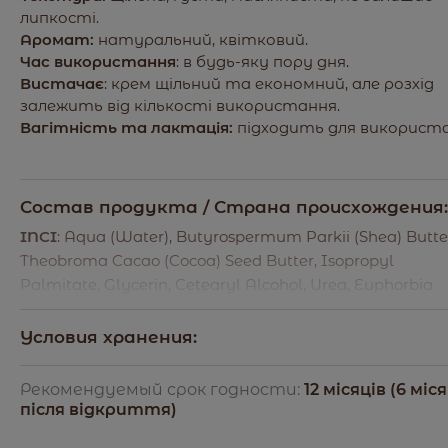
липкості.
Аромат:
натуральний, квітковий.
Час використання
: в будь-яку пору дня.
Вистачає
: крем щільний та економний, але розхід
залежить від кількості використання.
Вагітність та лактація:
підходить для використ
Состав продукта / Страна происхождения:
INCI
: Aqua (Water), Butyrospermum Parkii (Shea) Butte
Theobroma Cacao (Cocoa) Seed Butter, Isopropyl
Palmitate, Glycerin, Cetearyl Alcohol, Urea, Euphorbia
Cerifera (Candelilla) Wax, Glyceryl Stearate, Polysorbat
60, Pentylene Glycol, Allantoin, Sodium Lactate, Benzyl
Условия хранения:
Alcohol, Benzoic Acid, Dehydroacetic Acid, Tocopherol,
Умови зберігання: Зберігати при t від +5 С до +20 С
Tocopheryl Acetate, Parfum (Fragrance).
Рекомендуемый срок годности:
12 місяців (6 міс
та відносній вологості повітря від 55% до 70%,
після відкриття)
уникаючи прямого потрапляння сонячних променів
УКР
: Вода, олія ши, масло какао, ізопропілпальміта
Не використовувати після закінчення терміну. Не