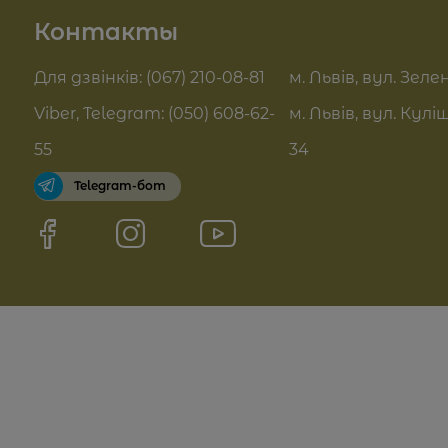
Контакты
Контакты
Актуальні знижки
FAQ
Для дзвінків: (067) 210-08-81
м. Львів, вул. Зелен
Pro Age догляд
Viber, Telegram: (050) 608-62-
м. Львів, вул. Кулі
Договор оферты
55
34
Telegram-бот