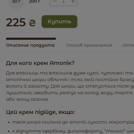
30 г
200 г
225
₴
Описание продукта
Способ применения
Отз
Для кого крем Атопік?
Для власниць та власників дуже сухої, чутливої та
атопічної шкіри обличчя і тіла, якій постійно брак
вологи й захисту. Для шкіри, що стягується після д
лущиться, свербить, реагує на холод, воду, тертя
або зміну сезонів.
Цей крем підійде, якщо:
твоя шкіра схильна до атопії, сухості, мікротрі
є відчуття свербежу, дискомфорту, “тонкої” шкі