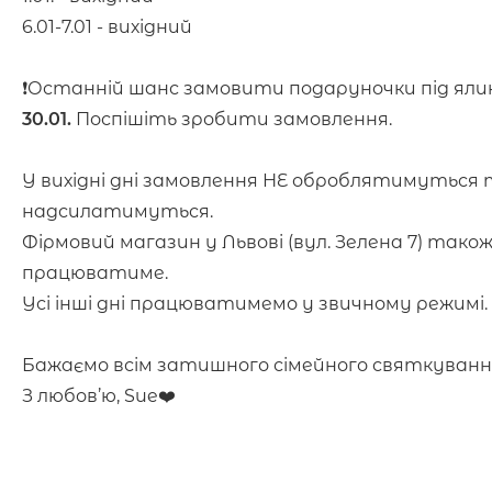
6.01-7.01 - вихідний
⠀
❗️Останній шанс замовити подаруночки під ялин
30.01.
Поспішіть зробити замовлення.
У вихідні дні замовлення НЕ оброблятимуться 
надсилатимуться.
Фірмовий магазин у Львові (вул. Зелена 7) також
працюватиме.
Усі інші дні працюватимемо у звичному режимі.
⠀
Бажаємо всім затишного сімейного святкуванн
З любов’ю, Sue❤️
⠀