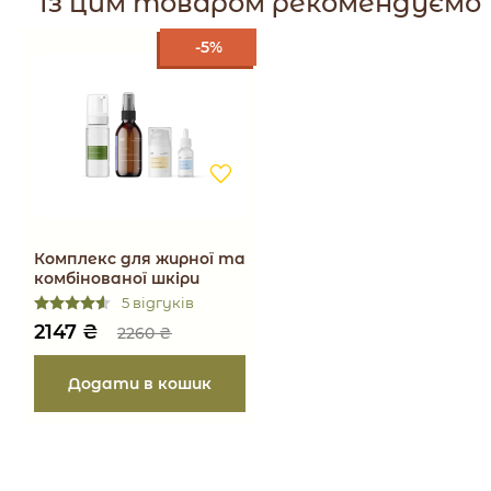
Із цим товаром рекомендуємо
зберігання.
-5%
Комплекс для жирної та
комбінованої шкіри
5 відгуків
2147
₴
2260
₴