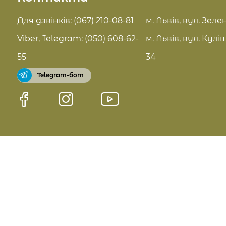
Актуальні знижки
FAQ
Для дзвінків: (067) 210-08-81
м. Львів, вул. Зелен
Pro Age догляд
Viber, Telegram: (050) 608-62-
м. Львів, вул. Кулі
Договір оферти
55
34
Telegram-бот