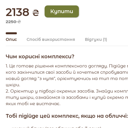
2138
₴
2250
₴
Опис
Спосіб використання
Відгуки
(1)
Чим корисні комплекси?
1. Це готове рішення комплексного догляду. Підійде
кого закінчилися свої засоби й хочеться спробуват
новий догляд "з нуля", орієнтуючись на тип та по
шкіри.
2. Орієнтир у підборі окремих засобів. Знайди комп
типу шкіри, ознайомся із засобами і купуй окремо т
яких тобі не вистачає.
Тобі підійде цей комплекс, якщо на обличчі: