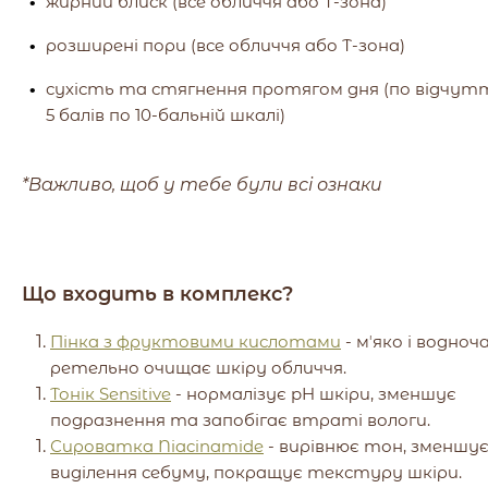
жирний блиск (все обличчя або Т-зона)
розширені пори (все обличчя або Т-зона)
сухість та стягнення протягом дня (по відчутт
5 балів по 10-бальній шкалі)
*Важливо, щоб у тебе були всі ознаки
Що входить в комплекс?
Пінка з фруктовими кислотами
- мʼяко і водноч
ретельно очищає шкіру обличчя.
Тонік Sensitive
- нормалізує pH шкіри, зменшує
подразнення та запобігає втраті вологи.
Сироватка Niacinamide
- вирівнює тон, зменшу
виділення себуму, покращує текстуру шкіри.