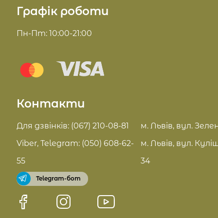
Графік роботи
Косметика для волосся
Доставка та оплата
Пн-Пт: 10:00-21:00
Комплекси для обличчя
Блог
Sue Home
Відгуки
Summer Drop
Контакти
Контакти
Актуальні знижки
FAQ
Для дзвінків: (067) 210-08-81
м. Львів, вул. Зелен
Pro Age догляд
Viber, Telegram: (050) 608-62-
м. Львів, вул. Кулі
Договір оферти
55
34
Telegram-бот