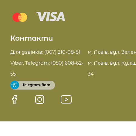
Блог
Sue Home
Відгуки
Summer Drop
Контакти
Контакти
Актуальні знижки
FAQ
Для дзвінків: (067) 210-08-81
м. Львів, вул. Зелен
Pro Age догляд
Viber, Telegram: (050) 608-62-
м. Львів, вул. Кулі
Договір оферти
55
34
Telegram-бот