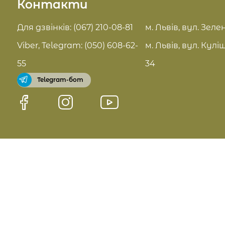
Контакти
Актуальні знижки
FAQ
Для дзвінків: (067) 210-08-81
м. Львів, вул. Зелен
Pro Age догляд
Viber, Telegram: (050) 608-62-
м. Львів, вул. Кулі
Договір оферти
55
34
Telegram-бот