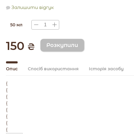
Залишити відгук
50 мл
150
₴
Опис
Спосіб використання
Історія засобу
{
{
{
{
{
{
{
{