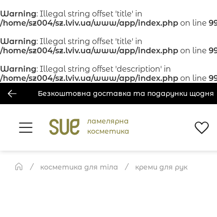
Warning
: Illegal string offset 'title' in
/home/sz004/sz.lviv.ua/www/app/index.php
on line
9
Warning
: Illegal string offset 'title' in
/home/sz004/sz.lviv.ua/www/app/index.php
on line
9
Warning
: Illegal string offset 'description' in
/home/sz004/sz.lviv.ua/www/app/index.php
on line
9
Безкоштовна доставка та подарунки щодня
ламелярна
косметика
косметика для тіла
креми для рук