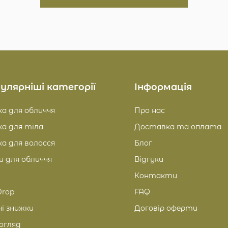
улярніші категорії
Інформація
а для обличчя
Про нас
а для тіла
Доставка та оплата
а для волосся
Блог
и для обличчя
Відгуки
Контакти
rop
FAQ
і знижки
Договір оферти
огляд