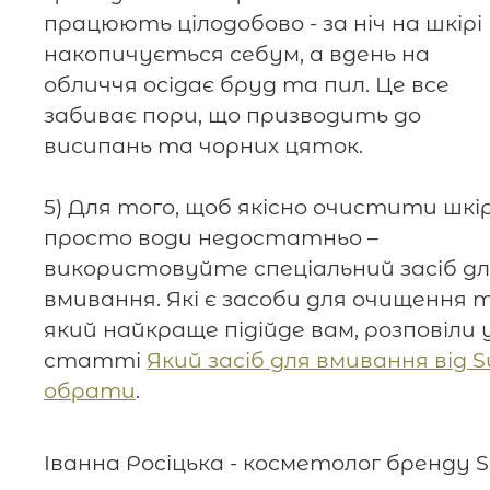
працюють цілодобово - за ніч на шкірі
накопичується себум, а вдень на
обличчя осідає бруд та пил. Це все
забиває пори, що призводить до
висипань та чорних цяток.
5) Для того, щоб якісно очистити шкір
просто води недостатньо –
використовуйте спеціальний засіб д
вмивання. Які є засоби для очищення 
який найкраще підійде вам, розповіли 
статті
Який засіб для вмивання від S
обрати
.
Іванна Росіцька - косметолог бренду S