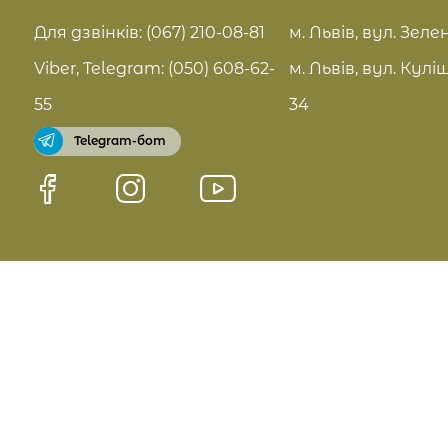
FAQ
Для дзвінків: (067) 210-08-81
м. Львів, вул. Зелен
Pro Age догляд
Viber, Telegram: (050) 608-62-
м. Львів, вул. Кулі
Договір оферти
55
34
Telegram-бот