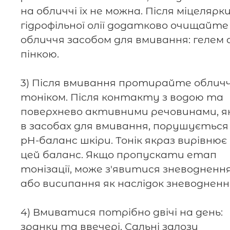
на обличчі їх не можна. Після міцелярк
гідрофільної олії додатково очищайте
обличчя засобом для вмивання: гелем 
пінкою.
3) Після вмивання протирайте облич
тоніком. Після контакту з водою та
поверхнево активними речовинами, як
в засобах для вмивання, порушується
pH-баланс шкіри. Тонік якраз вирівнює
цей баланс. Якщо пропускати етап
тонізації, може з'явитися зневодненн
або висипання як наслідок зневодненн
4) Вмиватися потрібно двічі на день:
зранку та ввечері. Сальні залози