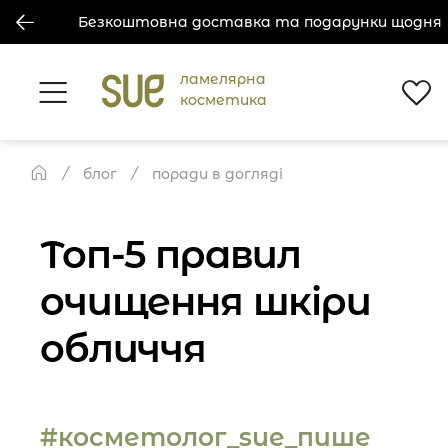
Безкоштовна доставка та подарунки щодня
ламелярна
косметика
блог
поради в догляді
Топ-5 правил
очищення шкіри
обличчя
#косметолог_sue_пише