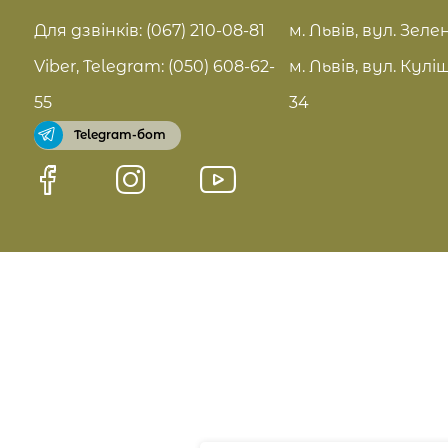
FAQ
Для дзвінків: (067) 210-08-81
м. Львів, вул. Зелен
Pro Age догляд
Viber, Telegram: (050) 608-62-
м. Львів, вул. Кулі
Договір оферти
55
34
Telegram-бот