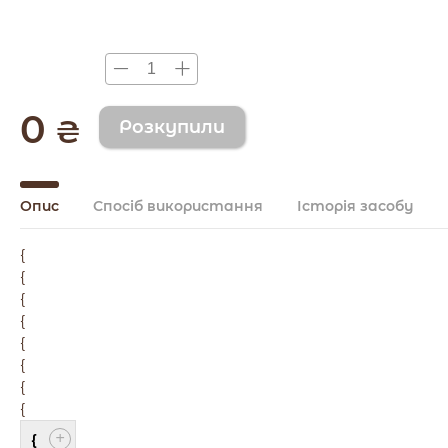
0
₴
Опис
Спосіб використання
Історія засобу
{
{
{
{
{
{
{
{
{