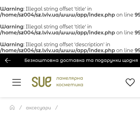
Warning
: Illegal string offset 'title' in
/home/sz004/sz.lviv.ua/www/app/index.php
on line
9
Warning
: Illegal string offset 'title' in
/home/sz004/sz.lviv.ua/www/app/index.php
on line
9
Warning
: Illegal string offset 'description' in
/home/sz004/sz.lviv.ua/www/app/index.php
on line
9
Безкоштовна доставка та подарунки щодня
ламелярна
косметика
аксесуари