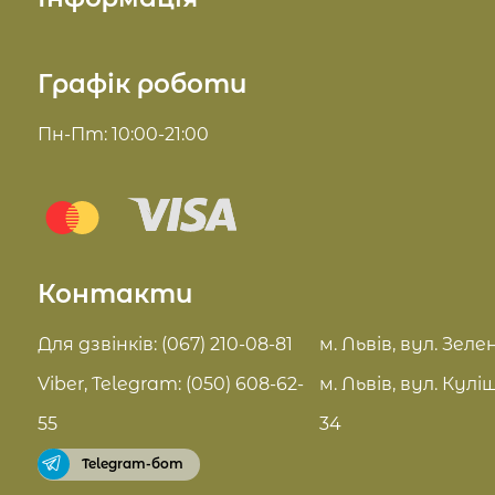
Косметика для тіла
Про нас
Графік роботи
Косметика для волосся
Доставка та оплата
Пн-Пт: 10:00-21:00
Комплекси для обличчя
Блог
Sue Home
Відгуки
Summer Drop
Контакти
Контакти
Актуальні знижки
FAQ
Для дзвінків: (067) 210-08-81
м. Львів, вул. Зелен
Pro Age догляд
Viber, Telegram: (050) 608-62-
м. Львів, вул. Кулі
Договір оферти
55
34
Telegram-бот