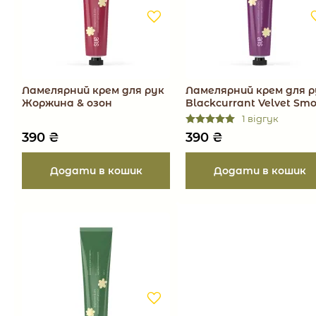
Ламелярний крем для рук
Ламелярний крем для р
Жоржина & озон
Blackcurrant Velvet Sm
1 відгук
390
₴
390
₴