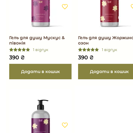
Гель для душу Мускус &
Гель для душу Жоржин
півонія
озон
1 відгук
1 відгук
390
₴
390
₴