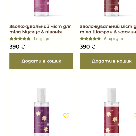
Зволожувальний міст для
Зволожувальний міст 
тіла Мускус & півонія
тіла Шафран & жасми
1 відгук
6 відгуків
390
₴
390
₴