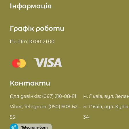
Інформація
Косметика для тіла
Про нас
Графік роботи
Косметика для волосся
Доставка та оплата
Пн-Пт: 10:00-21:00
Комплекси для обличчя
Блог
Sue Home
Відгуки
Summer Drop
Контакти
Контакти
Актуальні знижки
FAQ
Для дзвінків: (067) 210-08-81
м. Львів, вул. Зелен
Pro Age догляд
Viber, Telegram: (050) 608-62-
м. Львів, вул. Кулі
Договір оферти
55
34
Telegram-бот