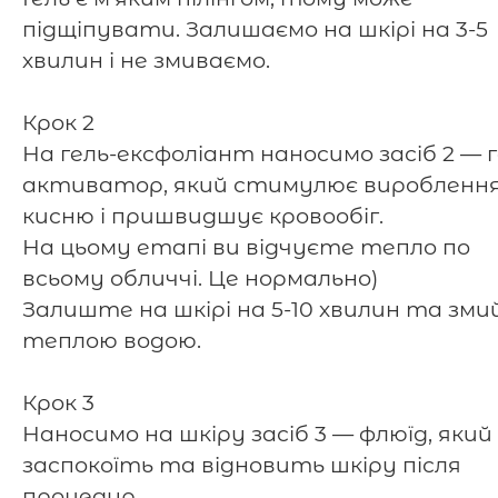
підщіпувати. Залишаємо на шкірі на 3-5
хвилин і не змиваємо.
Крок 2
На гель-ексфоліант наносимо засіб 2 — г
активатор, який стимулює виробленн
кисню і пришвидшує кровообіг.
На цьому етапі ви відчуєте тепло по
всьому обличчі. Це нормально)
Залиште на шкірі на 5-10 хвилин та зм
теплою водою.
⠀
Крок 3
Наносимо на шкіру засіб 3 — флюїд, який
заспокоїть та відновить шкіру після
процедур.