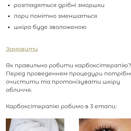
розгладяться дрібні зморшки
пори помітно зменшаться
шкіра буде зволоженою
⠀
Замовити
⠀
Як правильно робити карбоксітерапію
Перед проведенням процедури потрібн
очистити та протонізувати шкіру
обличчя.
⠀
Карбоксітерапію робимо в 3 етапи: