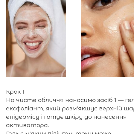
⠀
Крок 1
На чисте обличчя наносимо засіб 1 — гел
ексфоліант, який розм'якшує верхній ша
епідермісу і готує шкіру до нанесення
активатора.
Гель є м'яким пілінгом, тому може