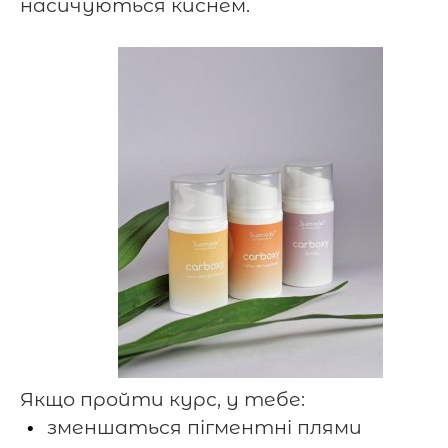
насичуються киснем.
⠀
Якщо пройти курс, у тебе:
зменшаться пігментні плями