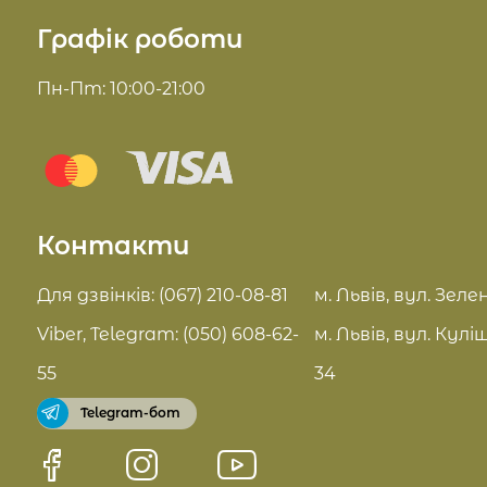
Про нас
Графік роботи
Косметика для волосся
Доставка та оплата
Пн-Пт: 10:00-21:00
Комплекси для обличчя
Блог
Sue Home
Відгуки
Summer Drop
Контакти
Контакти
Актуальні знижки
FAQ
Для дзвінків: (067) 210-08-81
м. Львів, вул. Зелен
Pro Age догляд
Viber, Telegram: (050) 608-62-
м. Львів, вул. Кулі
Договір оферти
55
34
Telegram-бот