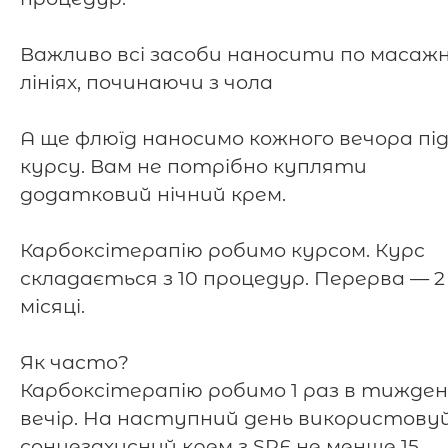
⠀
Важливо всі засоби наносити по масаж
лініях, починаючи з чола
⠀
А ще флюїд наносимо кожного вечора під
курсу. Вам не потрібно купляти
додатковий нічний крем.
⠀
Карбоксітерапію робимо курсом. Курс
складається з 10 процедур. Перерва — 2
місяці.
⠀
Як часто?
Карбоксітерапію робимо 1 раз в тижден
вечір. На наступний день використов
сонцезахисний крем з SPF не менше 15.