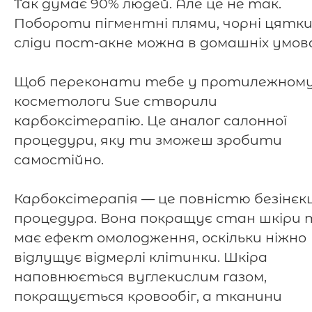
Так думає 90% людей. Але це не так.
Побороти пігментні плями, чорні цятк
сліди пост-акне можна в домашніх умова
⠀
Щоб переконати тебе у протилежному
косметологи Sue створили
карбоксітерапію. Це аналог салонної
процедури, яку ти зможеш зробити
самостійно.
⠀
Карбоксітерапія — це повністю безінєк
процедура. Вона покращує стан шкіри 
має ефект омолодження, оскільки ніжно
відлущує відмерлі клітинки. Шкіра
наповнюється вуглекислим газом,
покращується кровообіг, а тканини