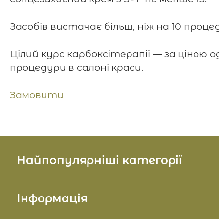
⠀
Засобів вистачає більш, ніж на 10 проце
⠀
Цілий курс карбоксітерапії — за ціною о
процедури в салоні краси.
Замовити
Найпопулярніші категорії
Косметика для обличчя
Інформація
Косметика для тіла