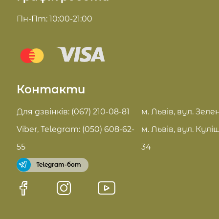
Доставка та оплата
Пн-Пт: 10:00-21:00
Комплекси для обличчя
Блог
Sue Home
Відгуки
Summer Drop
Контакти
Контакти
Актуальні знижки
FAQ
Для дзвінків: (067) 210-08-81
м. Львів, вул. Зелен
Pro Age догляд
Viber, Telegram: (050) 608-62-
м. Львів, вул. Кулі
Договір оферти
55
34
Telegram-бот