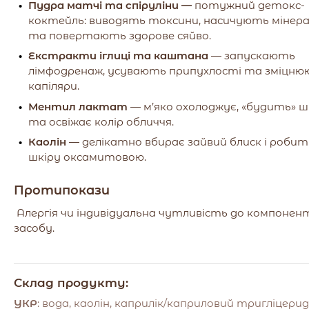
Пудра матчі та спіруліни
—
потужний детокс-
коктейль: виводять токсини, насичують мінер
та повертають здорове сяйво.
Екстракти іглиці та каштана
— запускають
лімфодренаж, усувають припухлості та зміцн
капіляри.
Ментил лактат
— м’яко охолоджує, «будить» ш
та освіжає колір обличчя.
Каолін
— делікатно вбирає зайвий блиск і робит
шкіру оксамитовою.
Протипокази
Алергія чи індивідуальна чутливість до компонен
засобу.
Склад продукту:
УКР
: вода, каолін, каприлік/каприловий тригліцерид