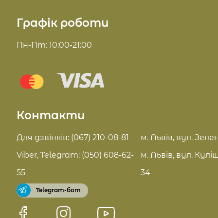
Про нас
Графік роботи
Косметика для волосся
Доставка та оплата
Пн-Пт: 10:00-21:00
Комплекси для обличчя
Блог
Sue Home
Відгуки
Summer Drop
Контакти
Контакти
Актуальні знижки
FAQ
Для дзвінків: (067) 210-08-81
м. Львів, вул. Зелен
Pro Age догляд
Viber, Telegram: (050) 608-62-
м. Львів, вул. Кулі
Договір оферти
55
34
Telegram-бот