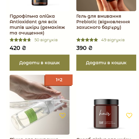
Гідрофільна олійка
Гель для вмивання
Antioxidant для всіх
Prebiotic (відновлення
типів шкіри (демакіяж
захисного барʼєру)
та очищення)
50 відгуків
49 відгуків
420
₴
390
₴
1=2