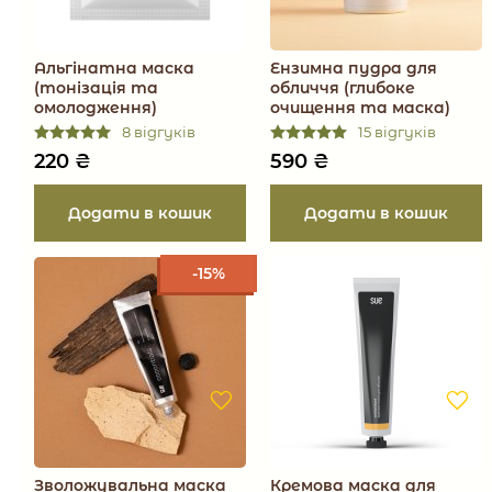
Альгінатна маска
Ензимна пудра для
(тонізація та
обличчя (глибоке
омолодження)
очищення та маска)
8 відгуків
15 відгуків
220
₴
590
₴
-15%
Зволожувальна маска
Кремова маска для