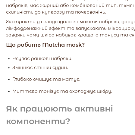
набряків, має жирний або комбінований тип, тьмян
схильність до куперозу та почервонінь.
Екстракти у складі вдало знімають набряки, дар
лімфодренажний ефект та запускають мікроцирку
завдяки чому шкіра набуває кращого тонусу та ся
Що робить Matcha mask?
Усуває ранкові набряки.
Зміцнює стінки судин.
Глибоко очищує та матує.
Миттєво тонізує та охолоджує шкіру.
Як працюють активні
компоненти?