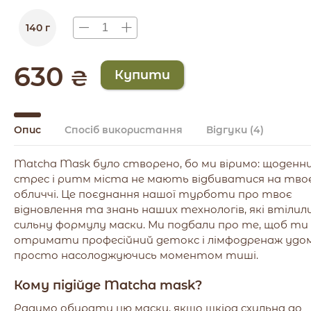
140 г
630
₴
Опис
Спосіб використання
Відгуки
(4)
Matcha Mask було створено, бо ми віримо: щоденн
стрес і ритм міста не мають відбиватися на тво
обличчі. Це поєднання нашої турботи про твоє
відновлення та знань наших технологів, які втілил
сильну формулу маски. Ми подбали про те, щоб ти
отримати професійний детокс і лімфодренаж удом
просто насолоджуючись моментом тиші.
Кому підійде
Matcha mask
?
Радимо обирати цю маску, якщо шкіра схильна до