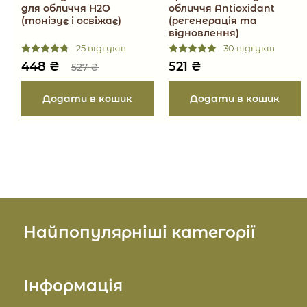
для обличчя H2O
обличчя Antioxidant
(тонізує і освіжає)
(регенерація та
відновлення)
25 відгуків
30 відгуків
448
₴
521
₴
527
₴
Найпопулярніші категорії
Косметика для обличчя
Інформація
Косметика для тіла