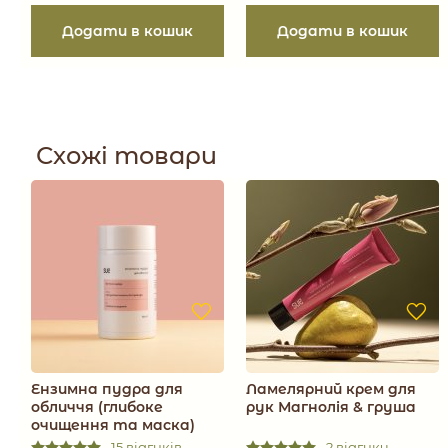
Схожі товари
Ензимна пудра для
Ламелярний крем для
обличчя (глибоке
рук Магнолія & груша
очищення та маска)
15 відгуків
2 відгуки