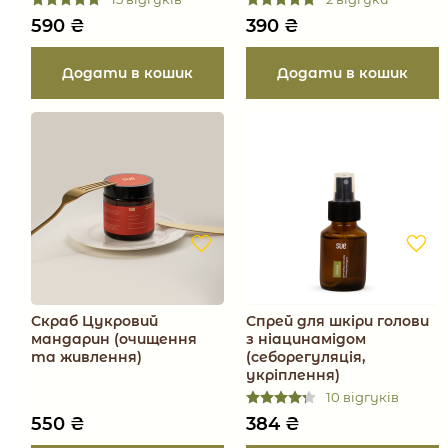
590
₴
390
₴
Скраб Цукровий
Спрей для шкіри голови
мандарин (очищення
з ніацинамідом
та живлення)
(себорегуляція,
укріплення)
10 відгуків
550
₴
384
₴