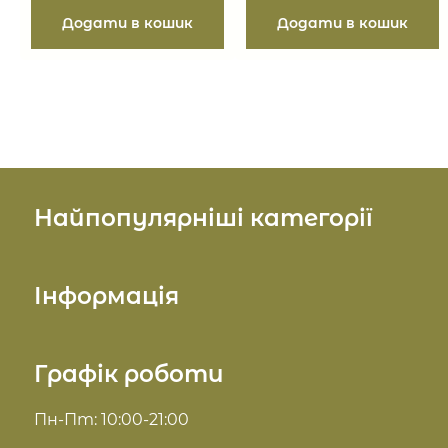
Найпопулярніші категорії
Косметика для обличчя
Інформація
Косметика для тіла
Про нас
Графік роботи
Косметика для волосся
Доставка та оплата
Пн-Пт: 10:00-21:00
Комплекси для обличчя