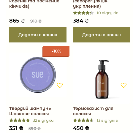
коренів та посічених
(себорегуляція,
кінчиків)
укріплення)
10 відгуків
865
₴
384
₴
910
₴
-10%
Твердий шампунь
Термозахист для
Шовкове волосся
волосся
32 відгуки
13 відгуків
351
₴
450
₴
390
₴