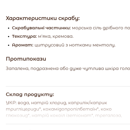
Характеристики скрабу:
Скрабувальні частинки:
морська сіль дрібного п
Текстура:
мʼяка, кремова.
Аромат:
цитрусовий з нотками ментолу.
Протипокази
Запалена, подразнена або дуже чутлива шкіра голо
Склад продукту:
УКР: вода, натрій хлорид, каприлік/каприк
тригліцериди*, кокамідопропілбетаїн*, коко
глюкозид*, натрій кокоіл ізетіонат*, трегалоза,
саліцилова кислота, аргінін, гідроксиетилцелюлоза,
Optiphen BD (зелений консервант)*, тетранатрію