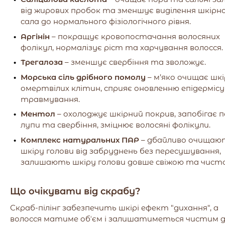
від жирових пробок та зменшує виділення шкірн
сала до нормального фізіологічного рівня.
Аргінін
– покращує кровопостачання волосяних
фолікул, нормалізує ріст та харчування волосся.
Трегалоза
– зменшує свербіння та зволожує.
Морська сіль дрібного помолу
– м’яко очищає шкі
омертвілих клітин, сприяє оновленню епідермісу
травмування.
Ментол
– охолоджує шкірний покрив, запобігає п
лупи та свербіння, зміцнює волосяні фолікули.
Комплекс натуральних ПАР
– дбайливо очищаю
шкіру голови від забруднень без пересушування,
залишають шкіру голови довше свіжою та чист
Що очікувати від скрабу?
Скраб-пілінг забезпечить шкірі ефект "дихання", а
волосся матиме обʼєм і залишатиметься чистим 