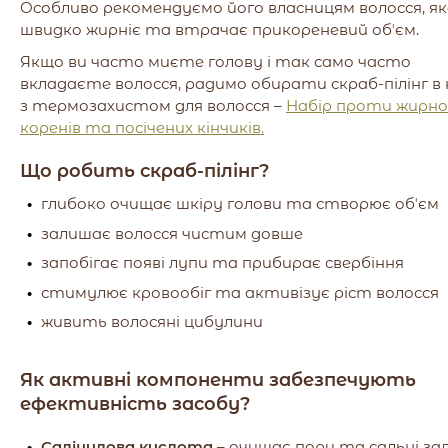
Особливо рекомендуємо його власницям волосся, як
швидко жирніє та втрачає прикореневий обʼєм.
Якщо ви часто миєте голову і так само часто
вкладаєте волосся, радимо обирати скраб-пілінг в 
з термозахистом для волосся –
Набір проти жирно
коренів та посічених кінчиків.
Що робить скраб-пілінг?
глибоко очищає шкіру голови та створює обʼєм
залишає волосся чистим довше
запобігає появі лупи та прибирає свербіння
стимулює кровообіг та активізує ріст волосся
живить волосяні цибулини
Як активні компоненти забезпечують
ефективність засобу?
Саліцилова кислота
– очищає пори та сальні за