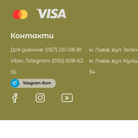
Блог
Sue Home
Відгуки
Summer Drop
Контакти
Контакти
Актуальні знижки
FAQ
Для дзвінків: (067) 210-08-81
м. Львів, вул. Зелен
Pro Age догляд
Viber, Telegram: (050) 608-62-
м. Львів, вул. Кулі
Договір оферти
55
34
Telegram-бот