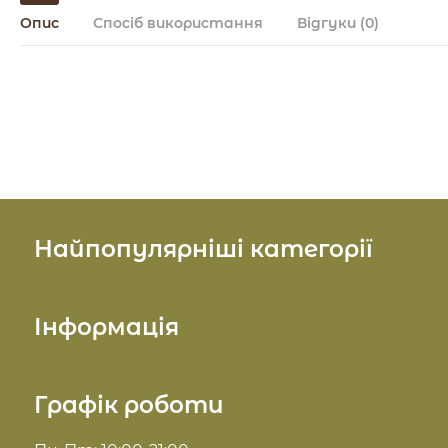
Опис
Спосіб використання
Відгуки
(0)
Найпопулярніші категорії
Косметика для обличчя
Інформація
Косметика для тіла
Про нас
Графік роботи
Косметика для волосся
Доставка та оплата