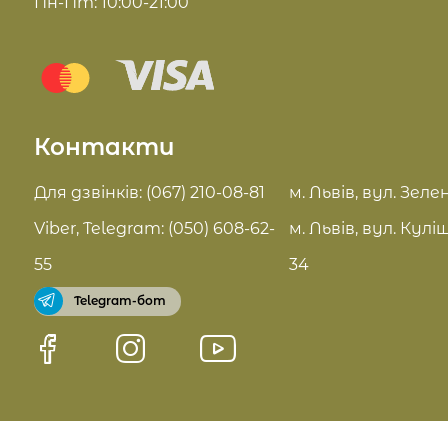
Пн-Пт: 10:00-21:00
Комплекси для обличчя
Блог
Sue Home
Відгуки
Summer Drop
Контакти
Контакти
Актуальні знижки
FAQ
Для дзвінків: (067) 210-08-81
м. Львів, вул. Зелен
Pro Age догляд
Viber, Telegram: (050) 608-62-
м. Львів, вул. Кулі
Договір оферти
55
34
Telegram-бот