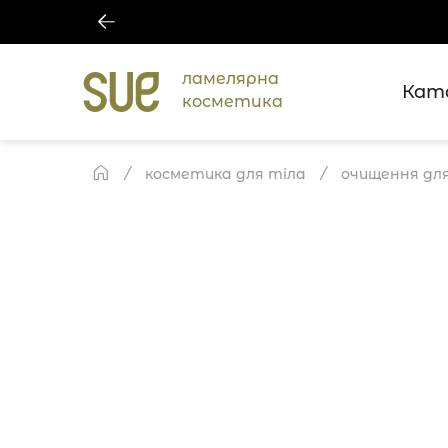
ламелярна
Кат
косметика
косметика для тіла
очищення дл