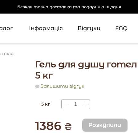
Безкоштовна доставка та подарунки щодня
алог
Інформація
Відгуки
FAQ
я тіла
Гель для душу готел
5 кг
Залишити відгук
5 кг
1386
₴