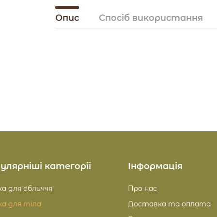
Опис
Спосіб використання
улярніші категорії
Інформація
а для обличчя
Про нас
а для тіла
Доставка та оплата