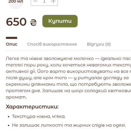
200 мл
650
₴
Опис
Спосіб використання
Відгуки
(0)
Легке та ніжне зволожуюче молочко — ідеально пас
теплої пори року, коли хочеться невагомих тексту
активної дії. Його варто використовувати на все 
після душу, але крім того — у ритуалах догляду за
окремими ділянками тіла, що потребують зволож
протягом дня. Залишає на шкірі солодкий квіткови
аромат.
Характеристики:
Текстура ніжна, м'яка.
Не залишає липкості та жирних слідів на одязі.