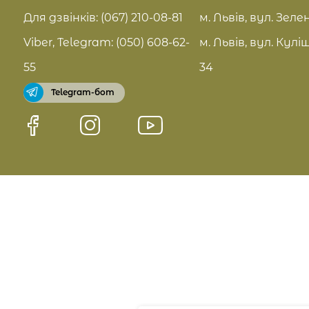
FAQ
Для дзвінків: (067) 210-08-81
м. Львів, вул. Зелен
Pro Age догляд
Viber, Telegram: (050) 608-62-
м. Львів, вул. Кулі
Договір оферти
55
34
Telegram-бот